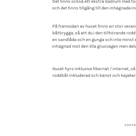
Det finns också ett ekstra badrum med to
och det finns tillgång till den inhägnade 
På framsidan av huset finns en stor verand
båtbrygga, så att du i den tillhörande rodd
en sandlåda och en gunga och inte minst e
inhägnad mot den lilla grusvägen men del
Huset hyrs inklusive fibernät / internet, så
roddbåt inkluderad och kanot och kajaker
COPYR