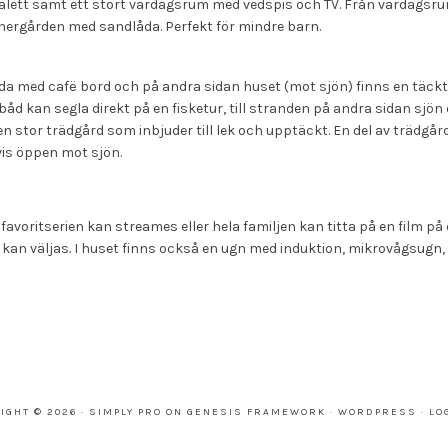
alett samt ett stort vardagsrum med vedspis och TV. Från vardagsrum
innergården med sandlåda. Perfekt för mindre barn.
a med cafë bord och på andra sidan huset (mot sjön) finns en täckt g
båd kan segla direkt på en fisketur, till stranden på andra sidan sjön
n stor trädgård som inbjuder till lek och upptäckt. En del av trädgå
vis öppen mot sjön.
 favoritserien kan streames eller hela familjen kan titta på en film på
 kan väljas
.
I huset finns också en ugn med induktion, mikrovågsugn, 
IGHT © 2026 ·
SIMPLY PRO
ON
GENESIS FRAMEWORK
·
WORDPRESS
·
LO