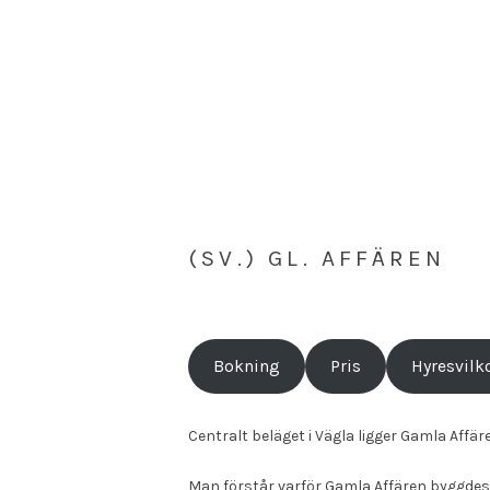
SVENSKIDYL.NU/SV
(SV.) GL. AFFÄREN
Bokning
Pris
Hyresvilk
Centralt beläget i Vägla ligger Gamla Aff
Man förstår varför Gamla Affären byggdes e