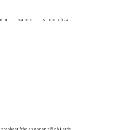
ÄREN
OM OSS
SE OCH GÖRA
t stenkast från en annan sjö på fjärde