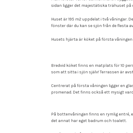
sidan ligger det majestätiska trähuset på
Huset är 195 m2 uppdelat i två våningar. D
fönster där du kan se sjön från de flesta a
Husets hjärta är köket på första våningen 
Bredvid köket finns en matplats för 10 per
som att sitta i sjön själv! Terrassen är a
Centrerat på första våningen ligger en gla
promenad. Det finns också ett mysigt var
På bottenvåningen finns en rymlig entré,
det annat har eget badrum och toalett.