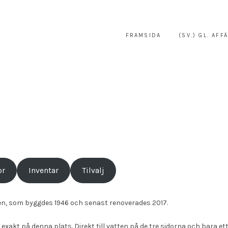
FRAMSIDA
(SV.) GL. AFF
or
Inventar
Tilvalj
ären, som byggdes 1946 och senast renoverades 2017.
xakt på denna plats. Direkt till vatten på de tre sidorna och bara et