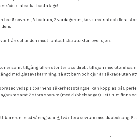
 områdets absolut bästa läge!
en har 5 sovrum, 3 badrum, 2 vardagsrum, kök + matsal och flera stor
v dem.
varifrån det är den mest fantastiska utsikten över sjön.
soner samt tillgång till en stor terrass direkt till sjön med utomhu
vstängd med glasavskärmning, så att barn och djur är säkrade utan at
sbrasad vedspis (barnens säkerhetsstängsel kan kopplas på), perfekt 
dagsrum samt 2 stora sovrum (med dubbelsängar). I ett rum finns oc
 ett barnrum med våningssäng, två store sovrum med dubbelsäng. Ett