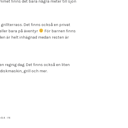
met finns det bara några meter till sjön
rillterrass. Det finns också en privat
 eller bara på äventyr
För barnen finns
rden är helt inhägnad medan resten är
 en regnig dag. Det finns också en liten
diskmaskin, grill och mer.
GGA IN