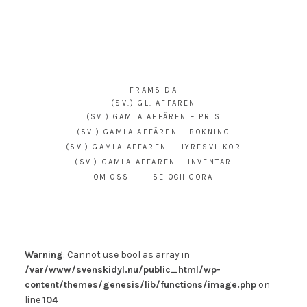
SVENSKIDYL.NU/SV
FRAMSIDA
(SV.) GL. AFFÄREN
(SV.) GAMLA AFFÄREN – PRIS
(SV.) GAMLA AFFÄREN – BOKNING
(SV.) GAMLA AFFÄREN – HYRESVILKOR
(SV.) GAMLA AFFÄREN – INVENTAR
OM OSS
SE OCH GÖRA
Warning
: Cannot use bool as array in
/var/www/svenskidyl.nu/public_html/wp-
content/themes/genesis/lib/functions/image.php
on
line
104