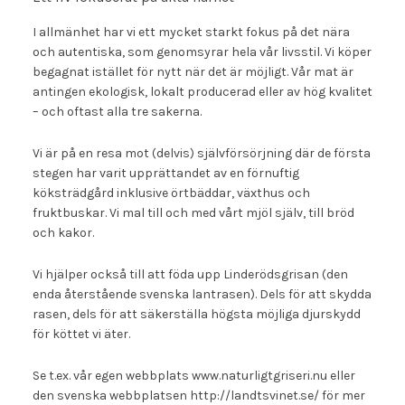
I allmänhet har vi ett mycket starkt fokus på det nära
och autentiska, som genomsyrar hela vår livsstil. Vi köper
begagnat istället för nytt när det är möjligt. Vår mat är
antingen ekologisk, lokalt producerad eller av hög kvalitet
– och oftast alla tre sakerna.
Vi är på en resa mot (delvis) självförsörjning där de första
stegen har varit upprättandet av en förnuftig
köksträdgård inklusive örtbäddar, växthus och
fruktbuskar. Vi mal till och med vårt mjöl själv, till bröd
och kakor.
Vi hjälper också till att föda upp Linderödsgrisan (den
enda återstående svenska lantrasen). Dels för att skydda
rasen, dels för att säkerställa högsta möjliga djurskydd
för köttet vi äter.
Se t.ex. vår egen webbplats
www.naturligtgriseri.nu
eller
den svenska webbplatsen
http://landtsvinet.se/
för mer