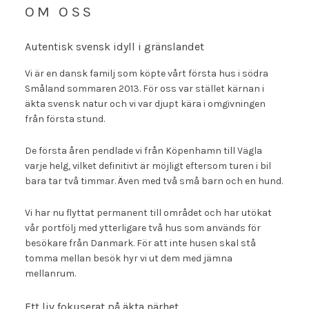
OM OSS
Autentisk svensk idyll i gränslandet
Vi är en dansk familj som köpte vårt första hus i södra
Småland sommaren 2013. För oss var stället kärnan i
äkta svensk natur och vi var djupt kära i omgivningen
från första stund.
De första åren pendlade vi från Köpenhamn till Vägla
varje helg, vilket definitivt är möjligt eftersom turen i bil
bara tar två timmar. Även med två små barn och en hund.
Vi har nu flyttat permanent till området och har utökat
vår portfölj med ytterligare två hus som används för
besökare från Danmark. För att inte husen skal stå
tomma mellan besök hyr vi ut dem med jämna
mellanrum.
Ett liv fokuserat på äkta närhet